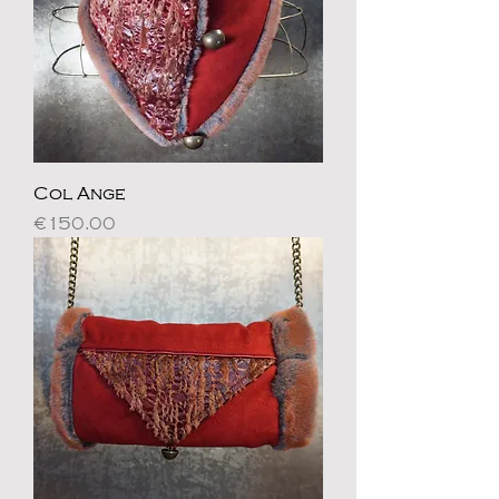
Col Ange
Price
€150.00