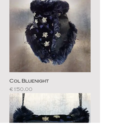
Col Bluenight
Price
€150.00