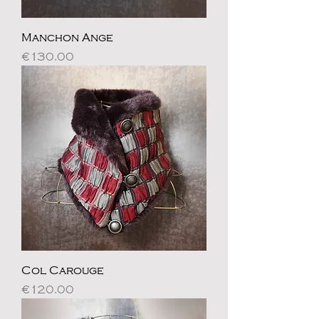
Manchon Ange
Price
€130.00
Col Carouge
Price
€120.00