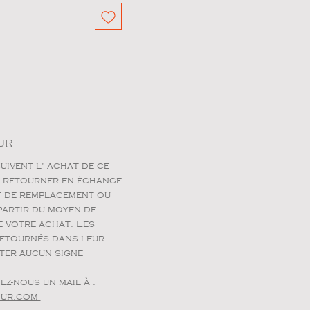
ur
uivent l' achat de ce
e retourner en échange
it de remplacement ou
artir du moyen de
e votre achat. Les
retournés dans leur
ter aucun signe
ez-nous un mail à :
our.com