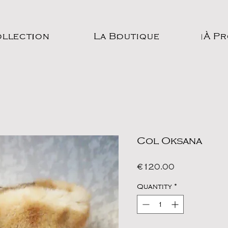
ollection
La Boutique
À P
Col Oksana
Price
€120.00
Quantity
*